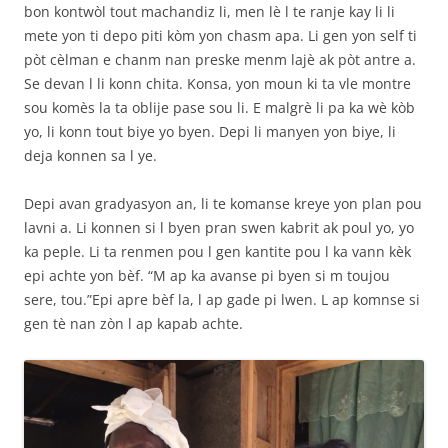
bon kontwòl tout machandiz li, men lè l te ranje kay li li
mete yon ti depo piti kòm yon chasm apa. Li gen yon self ti
pòt cèlman e chanm nan preske menm lajè ak pòt antre a.
Se devan l li konn chita. Konsa, yon moun ki ta vle montre
sou komès la ta oblije pase sou li. E malgrè li pa ka wè kòb
yo, li konn tout biye yo byen. Depi li manyen yon biye, li
deja konnen sa l ye.
Depi avan gradyasyon an, li te komanse kreye yon plan pou
lavni a. Li konnen si l byen pran swen kabrit ak poul yo, yo
ka peple. Li ta renmen pou l gen kantite pou l ka vann kèk
epi achte yon bèf. “M ap ka avanse pi byen si m toujou
sere, tou.”Epi apre bèf la, l ap gade pi lwen. L ap komnse si
gen tè nan zòn l ap kapab achte.