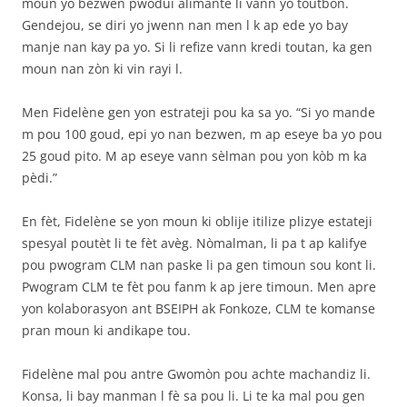
moun yo bezwen pwodui alimantè li vann yo toutbon.
Gendejou, se diri yo jwenn nan men l k ap ede yo bay
manje nan kay pa yo. Si li refize vann kredi toutan, ka gen
moun nan zòn ki vin rayi l.
Men Fidelène gen yon estrateji pou ka sa yo. “Si yo mande
m pou 100 goud, epi yo nan bezwen, m ap eseye ba yo pou
25 goud pito. M ap eseye vann sèlman pou yon kòb m ka
pèdi.”
En fèt, Fidelène se yon moun ki oblije itilize plizye estateji
spesyal poutèt li te fèt avèg. Nòmalman, li pa t ap kalifye
pou pwogram CLM nan paske li pa gen timoun sou kont li.
Pwogram CLM te fèt pou fanm k ap jere timoun. Men apre
yon kolaborasyon ant BSEIPH ak Fonkoze, CLM te komanse
pran moun ki andikape tou.
Fidelène mal pou antre Gwomòn pou achte machandiz li.
Konsa, li bay manman l fè sa pou li. Li te ka mal pou gen