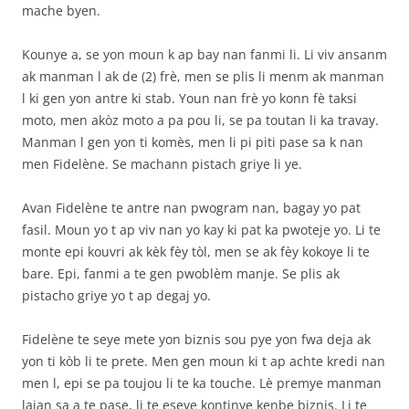
mache byen.
Kounye a, se yon moun k ap bay nan fanmi li. Li viv ansanm
ak manman l ak de (2) frè, men se plis li menm ak manman
l ki gen yon antre ki stab. Youn nan frè yo konn fè taksi
moto, men akòz moto a pa pou li, se pa toutan li ka travay.
Manman l gen yon ti komès, men li pi piti pase sa k nan
men Fidelène. Se machann pistach griye li ye.
Avan Fidelène te antre nan pwogram nan, bagay yo pat
fasil. Moun yo t ap viv nan yo kay ki pat ka pwoteje yo. Li te
monte epi kouvri ak kèk fèy tòl, men se ak fèy kokoye li te
bare. Epi, fanmi a te gen pwoblèm manje. Se plis ak
pistacho griye yo t ap degaj yo.
Fidelène te seye mete yon biznis sou pye yon fwa deja ak
yon ti kòb li te prete. Men gen moun ki t ap achte kredi nan
men l, epi se pa toujou li te ka touche. Lè premye manman
lajan sa a te pase, li te eseye kontinye kenbe biznis. Li te