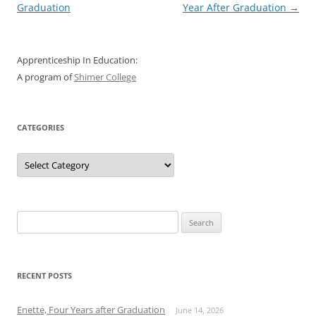
navigation
Graduation
Year After Graduation
→
Apprenticeship In Education:
A program of
Shimer College
CATEGORIES
Categories
Search
for:
RECENT POSTS
Enette, Four Years after Graduation
June 14, 2026