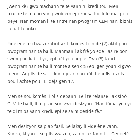
jwenn kèk gwo machann te te vann ni kredi tou. Men
touche te toujou yon pwoblèm epi konsa tou li te mal pou
peye. Nan moman li te antre nan pwogram CLM nan, biznis
la pat la ankò.
Fidelène te chwazi kabrit ak ti komès kòm de (2) aktif pou
pwogram nan ta ba li. Manman l ak frè yo ede l asire bon
swen pou kabrit yo, epi bèt yon peple. Twa (3) kabrit
pwogram nan te ba li monte a senk (5) epi gen youn ki gwo
plenn. Anplis de sa, li konn pran nan kòb benefis biznis li
pou l achte poul. Li deja gen 17.
Men se sou komès li plis depann. Lè l te relanse l ak sipò
CLM te ba li, li te pran yon gwo desizyon. “Nan fòmasyon yo
te di m pa vann kredi, epi se sa m deside fè.”
Men desizyon sa p ap fasil. Se lakay li Fidelène vann.
Konsa, kliyan li se plis vwazen, zanmi ak fanmi li. Gendelè,