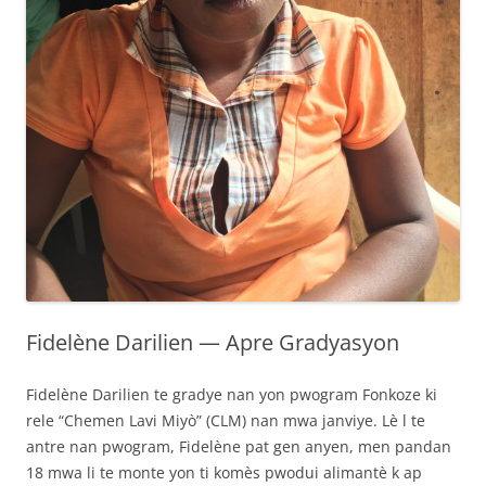
Fidelène Darilien — Apre Gradyasyon
Fidelène Darilien te gradye nan yon pwogram Fonkoze ki
rele “Chemen Lavi Miyò” (CLM) nan mwa janviye. Lè l te
antre nan pwogram, Fidelène pat gen anyen, men pandan
18 mwa li te monte yon ti komès pwodui alimantè k ap